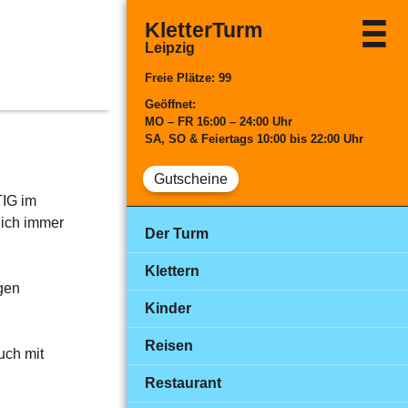
KletterTurm
Leipzig
Freie Plätze: 99
Geöffnet:
MO
– FR
16:00 – 24:00 Uhr
SA, SO & Feiertags
10:00 bis 22:00 Uhr
Gutscheine
TIG im
lich immer
Der Turm
Klettern
ngen
Kinder
Reisen
uch mit
Restaurant