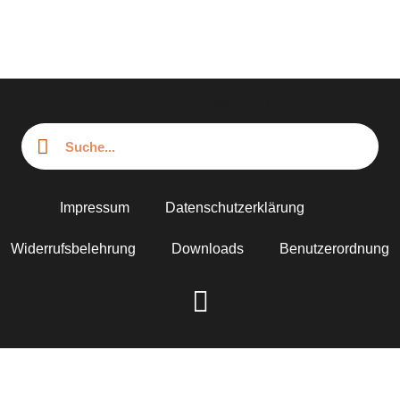
Anfahrt
Impressum
Datenschutzerklärung
Widerrufsbelehrung
Downloads
Benutzerordnung
© 2026 KletterTurmMockau GmbH
Webdesign aus Leipzig
von